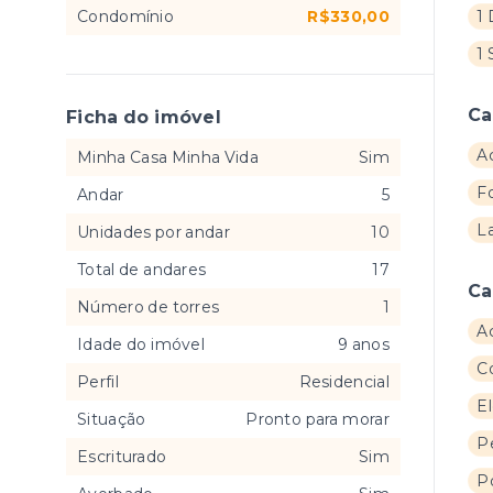
Condomínio
R$330,00
1 
1 
Ca
Ficha do imóvel
Ac
Minha Casa Minha Vida
Sim
F
Andar
5
L
Unidades por andar
10
Total de andares
17
Ca
Número de torres
1
A
Idade do imóvel
9 anos
C
Perfil
Residencial
E
Situação
Pronto para morar
P
Escriturado
Sim
Po