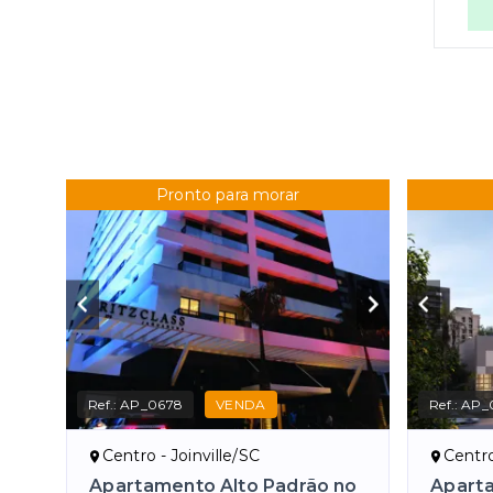
Pronto para morar
Ref.:
AP_0678
VENDA
Ref.:
AP_
Centro - Joinville/SC
Centro
Apartamento Alto Padrão no
Aparta