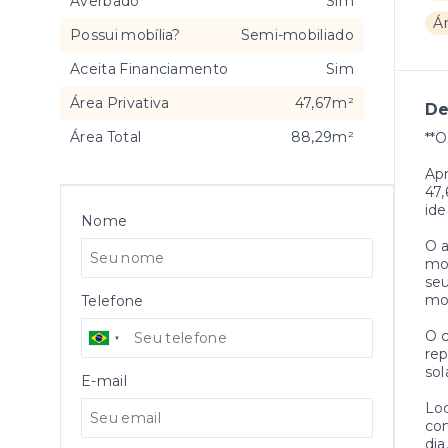
Averbado
Sim
Á
Possui mobília?
Semi-mobiliado
Aceita Financiamento
Sim
Área Privativa
47,67m²
De
Área Total
88,29m²
**O
Apr
47,
ide
Nome
O a
mom
seu
mo
Telefone
O c
rep
sol
E-mail
Loc
com
dia