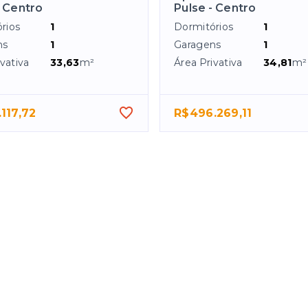
- Centro
Pulse - Centro
rios
1
Dormitórios
1
ns
1
Garagens
1
vativa
33,63
m²
Área Privativa
34,81
m²
117,72
R$496.269,11