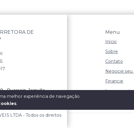
RRETORA DE
Menu
A
Início
Sobre
91
Contato
55
017
Negocie seu
Financie
9 - Bucarein, Joinville
Lançamento
 uma melhor experiência de navegação.
cookies
.
S LTDA - Todos os direitos