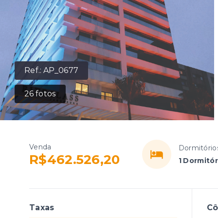
Ref.:
AP_0677
26
fotos
Venda
Dormitório
R$462.526,20
1 Dormitór
Taxas
C