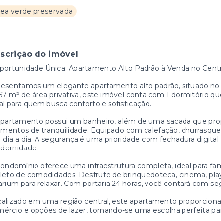
rea verde preservada
scrição do imóvel
portunidade Única: Apartamento Alto Padrão à Venda no Centro
esentamos um elegante apartamento alto padrão, situado no c
67 m² de área privativa, este imóvel conta com 1 dormitório 
al para quem busca conforto e sofisticação.
partamento possui um banheiro, além de uma sacada que prop
entos de tranquilidade. Equipado com calefação, churrasqueir
 dia a dia. A segurança é uma prioridade com fechadura digital 
dernidade.
ondomínio oferece uma infraestrutura completa, ideal para fam
leto de comodidades. Desfrute de brinquedoteca, cinema, play
arium para relaxar. Com portaria 24 horas, você contará com 
alizado em uma região central, este apartamento proporciona 
ércio e opções de lazer, tornando-se uma escolha perfeita par
.