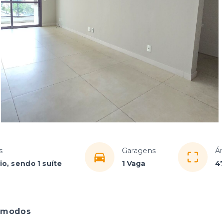
s
Garagens
Á
io, sendo 1 suíte
1 Vaga
4
ômodos