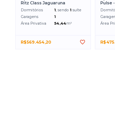
Ritz Class Jaguaruna
Pulse 
Dormitórios
1
, sendo
1
suíte
Dormitó
Garagens
1
Garage
Área Privativa
54,44
m²
Área Pri
R$569.454,20
R$475.