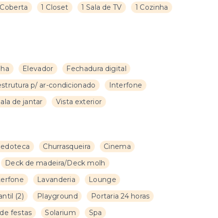
Coberta
1 Closet
1 Sala de TV
1 Cozinha
nha
Elevador
Fechadura digital
estrutura p/ ar-condicionado
Interfone
ala de jantar
Vista exterior
uedoteca
Churrasqueira
Cinema
Deck de madeira/Deck molh
terfone
Lavanderia
Lounge
antil
(
2
)
Playground
Portaria 24 horas
 de festas
Solarium
Spa