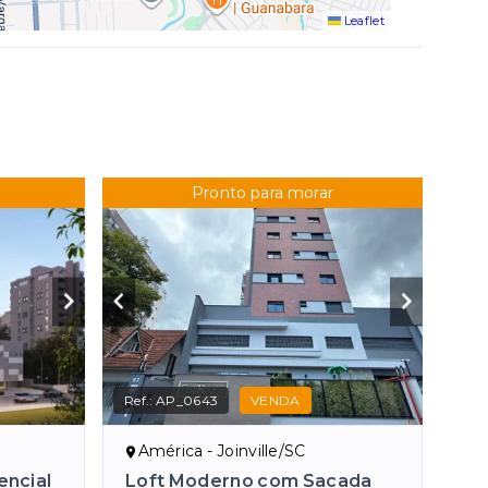
Leaflet
Pronto para morar
Ref.:
AP_0643
VENDA
América - Joinville/SC
encial
Loft Moderno com Sacada