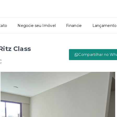
tato
Negocie seu Imóvel
Financie
Lançamento
itz Class
Compartilhar no Wh
C