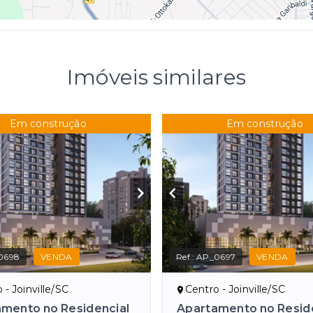
Imóveis similares
Em construção
Em construção
0698
VENDA
Ref.:
AP_0697
VENDA
 - Joinville/SC
Centro - Joinville/SC
mento no Residencial
Apartamento no Resid