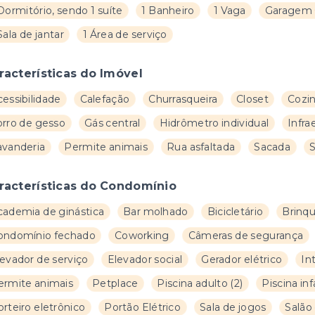
Dormitório, sendo 1 suíte
1 Banheiro
1 Vaga
Garagem 
Sala de jantar
1 Área de serviço
racterísticas do Imóvel
essibilidade
Calefação
Churrasqueira
Closet
Cozi
orro de gesso
Gás central
Hidrômetro individual
Infra
avanderia
Permite animais
Rua asfaltada
Sacada
S
racterísticas do Condomínio
cademia de ginástica
Bar molhado
Bicicletário
Brinq
ondomínio fechado
Coworking
Câmeras de segurança
levador de serviço
Elevador social
Gerador elétrico
In
ermite animais
Petplace
Piscina adulto
(
2
)
Piscina inf
rteiro eletrônico
Portão Elétrico
Sala de jogos
Salão