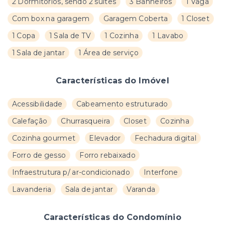
2 Dormitórios, sendo 2 suítes
3 Banheiros
1 Vaga
Com box na garagem
Garagem Coberta
1 Closet
1 Copa
1 Sala de TV
1 Cozinha
1 Lavabo
1 Sala de jantar
1 Área de serviço
Características do Imóvel
Acessibilidade
Cabeamento estruturado
Calefação
Churrasqueira
Closet
Cozinha
Cozinha gourmet
Elevador
Fechadura digital
Forro de gesso
Forro rebaixado
Infraestrutura p/ ar-condicionado
Interfone
Lavanderia
Sala de jantar
Varanda
Características do Condomínio