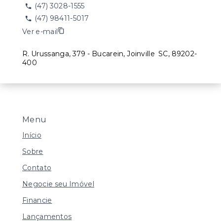
(47) 3028-1555
(47) 98411-5017
Ver e-mail
R. Urussanga, 379 - Bucarein, Joinville
SC, 89202-
400
Menu
Início
Sobre
Contato
Negocie seu Imóvel
Financie
Lançamentos