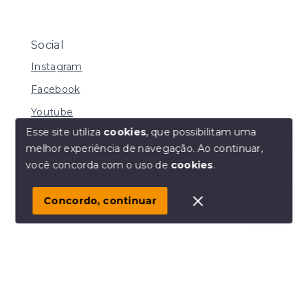
Social
Instagram
Facebook
Youtube
Esse site utiliza
cookies
, que possibilitam uma
melhor experiência de navegação.
Ao continuar,
Olá! Estamos disponíveis para te ajudar.
você concorda com o uso de
cookies
.
© Copyright 2026 - MACHADO CORRETORA DE
IMÓVEIS LTDA - Todos os direitos reservados
Concordo, continuar
SITE PARA IMOBILIARIA
Início
Histórico
Favoritos