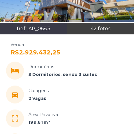
Ref.:
AP_0683
42
fotos
Venda
R$2.929.432,25
Dormitórios
3 Dormitórios, sendo 3 suítes
Garagens
2 Vagas
Área Privativa
199,61 m²