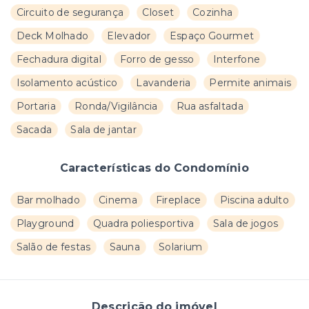
Circuito de segurança
Closet
Cozinha
Deck Molhado
Elevador
Espaço Gourmet
Fechadura digital
Forro de gesso
Interfone
Isolamento acústico
Lavanderia
Permite animais
Portaria
Ronda/Vigilância
Rua asfaltada
Sacada
Sala de jantar
Características do Condomínio
Bar molhado
Cinema
Fireplace
Piscina adulto
Playground
Quadra poliesportiva
Sala de jogos
Salão de festas
Sauna
Solarium
Descrição do imóvel