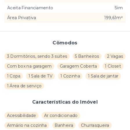
Aceita Financiamento
Sim
Área Privativa
199,61m²
Cômodos
3 Dormitórios, sendo 3 suítes
5 Banheiros
2 Vagas
Com box na garagem
Garagem Coberta
1 Closet
1 Copa
1 Sala de TV
1 Cozinha
1 Sala de jantar
1 Área de serviço
Características do Imóvel
Acessibilidade
Ar condicionado
Armário na cozinha
Banheira
Churrasqueira