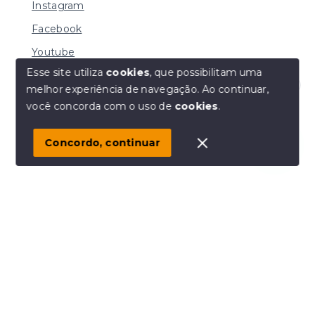
Instagram
Facebook
Youtube
Esse site utiliza
cookies
, que possibilitam uma
melhor experiência de navegação.
Ao continuar,
Olá! Estamos disponíveis para te ajudar.
você concorda com o uso de
cookies
.
© Copyright 2026 - MACHADO CORRETORA DE
IMÓVEIS LTDA - Todos os direitos reservados
Concordo, continuar
SITE PARA IMOBILIARIA
Início
Histórico
Favoritos