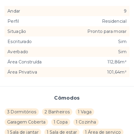
Andar
9
Perfil
Residencial
Situação
Pronto para morar
Escriturado
Sim
Averbado
Sim
Área Construída
112,86m²
Área Privativa
101,64m²
Cômodos
3 Dormitórios
2 Banheiros
1 Vaga
Garagem Coberta
1 Copa
1 Cozinha
1 Sala de jantar
1 Sala de estar
1 Área de serviço