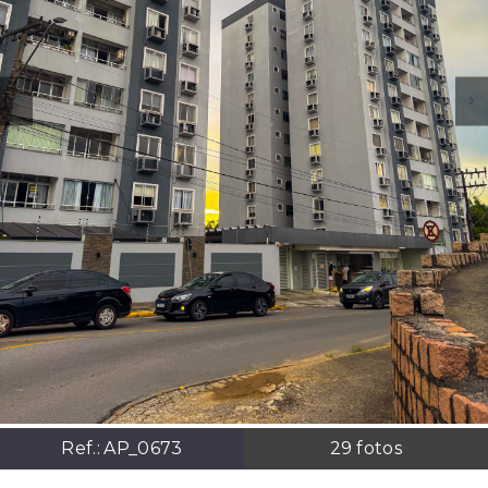
Ref.:
AP_0673
29
fotos