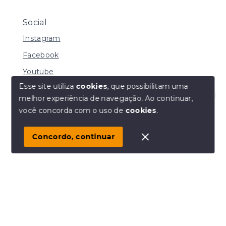
Social
Instagram
Facebook
Youtube
Esse site utiliza
cookies
, que possibilitam uma
melhor experiência de navegação.
Ao continuar,
Olá! Estamos disponíveis para te ajudar.
você concorda com o uso de
cookies
.
© Copyright 2026 - MACHADO CORRETORA DE
IMÓVEIS LTDA - Todos os direitos reservados
Concordo, continuar
SITE PARA IMOBILIARIA
Início
Histórico
Favoritos