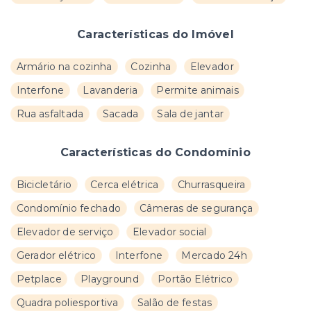
Características do Imóvel
Armário na cozinha
Cozinha
Elevador
Interfone
Lavanderia
Permite animais
Rua asfaltada
Sacada
Sala de jantar
Características do Condomínio
Bicicletário
Cerca elétrica
Churrasqueira
Condomínio fechado
Câmeras de segurança
Elevador de serviço
Elevador social
Gerador elétrico
Interfone
Mercado 24h
Petplace
Playground
Portão Elétrico
Quadra poliesportiva
Salão de festas