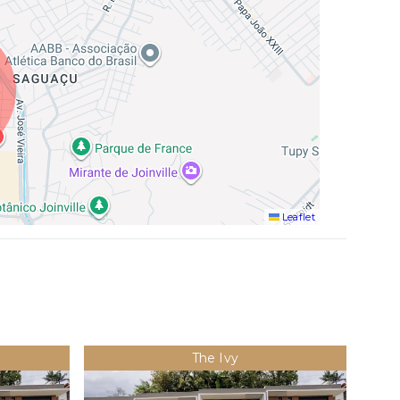
Leaflet
The Ivy