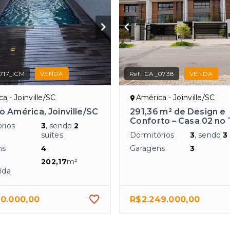
717_ICM
VENDA
Ref.:
CA_0738
VENDA
a - Joinville/SC
América - Joinville/SC
o América, Joinville/SC
291,36 m² de Design e
Conforto – Casa 02 no 
rios
3
, sendo
2
suítes
Dormitórios
3
, sendo
3
ns
4
Garagens
3
202,17
m²
ída
90.000,00
R$2.249.000,00