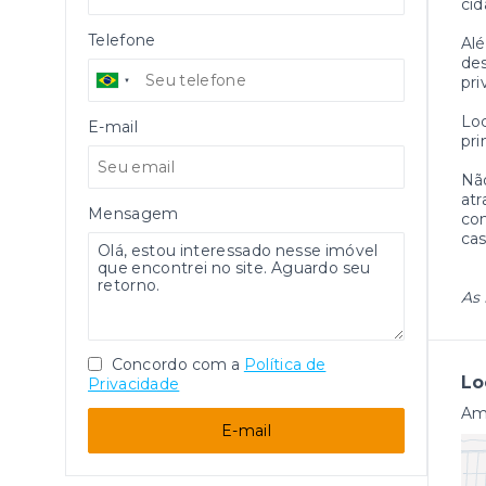
cid
Telefone
Alé
des
pri
Loc
E-mail
pri
Não
atr
Mensagem
con
cas
As 
Concordo com a
Política de
Lo
Privacidade
Amé
E-mail