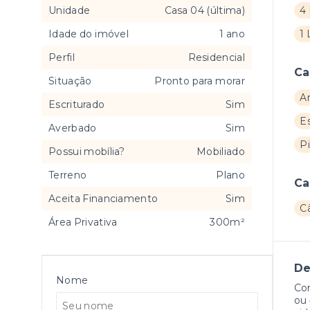
Unidade
Casa 04 (última)
4 
Idade do imóvel
1 ano
1
Perfil
Residencial
Ca
Situação
Pronto para morar
A
Escriturado
Sim
E
Averbado
Sim
Pi
Possui mobília?
Mobiliado
Terreno
Plano
Ca
Aceita Financiamento
Sim
C
Área Privativa
300m²
De
Nome
Con
ou 