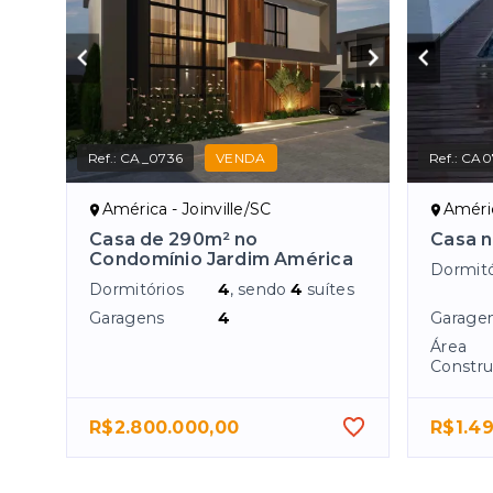
Ref.:
CA_0736
VENDA
Ref.:
CA0
América - Joinville/SC
Améric
Casa de 290m² no
Casa n
Condomínio Jardim América
Dormitó
Dormitórios
4
, sendo
4
suítes
Garagens
4
Garage
Área
Constru
R$2.800.000,00
R$1.4