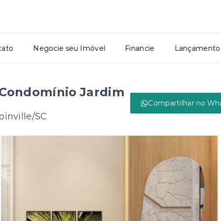
tato
Negocie seu Imóvel
Financie
Lançamento
 Condomínio Jardim
Compartilhar no Wh
oinville/SC