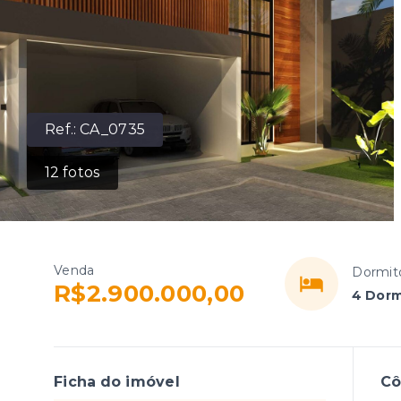
Ref.:
CA_0735
12
fotos
Venda
Dormit
R$2.900.000,00
4 Dorm
Ficha do imóvel
C