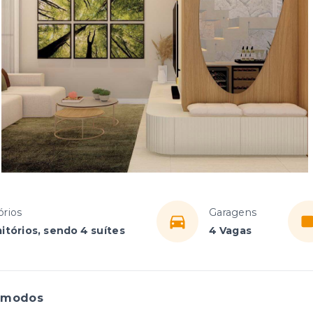
órios
Garagens
itórios, sendo 4 suítes
4 Vagas
ômodos