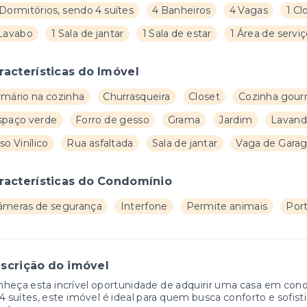
Dormitórios, sendo 4 suítes
4 Banheiros
4 Vagas
1 Cl
 Lavabo
1 Sala de jantar
1 Sala de estar
1 Área de servi
racterísticas do Imóvel
rmário na cozinha
Churrasqueira
Closet
Cozinha gou
spaço verde
Forro de gesso
Grama
Jardim
Lavand
so Vinílico
Rua asfaltada
Sala de jantar
Vaga de Gara
racterísticas do Condomínio
âmeras de segurança
Interfone
Permite animais
Port
scrição do imóvel
heça esta incrível oportunidade de adquirir uma casa em cond
4 suítes, este imóvel é ideal para quem busca conforto e sofis