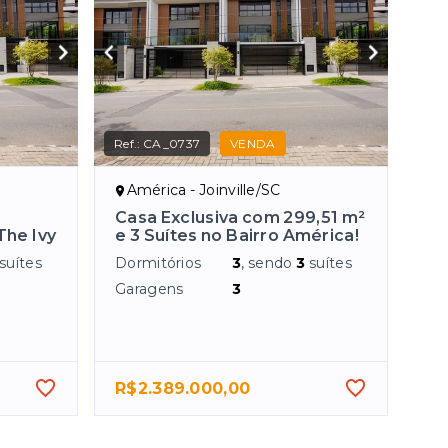
Ref.:
CA_0737
VENDA
América - Joinville/SC
Casa Exclusiva com 299,51 m²
The Ivy
e 3 Suítes no Bairro América!
suítes
Dormitórios
3
, sendo
3
suítes
Garagens
3
R$2.389.000,00