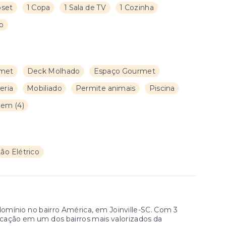
oset
1 Copa
1 Sala de TV
1 Cozinha
ço
rmet
Deck Molhado
Espaço Gourmet
eria
Mobiliado
Permite animais
Piscina
gem
(
4
)
ão Elétrico
omínio no bairro América, em Joinville-SC. Com 3
ticação em um dos bairros mais valorizados da