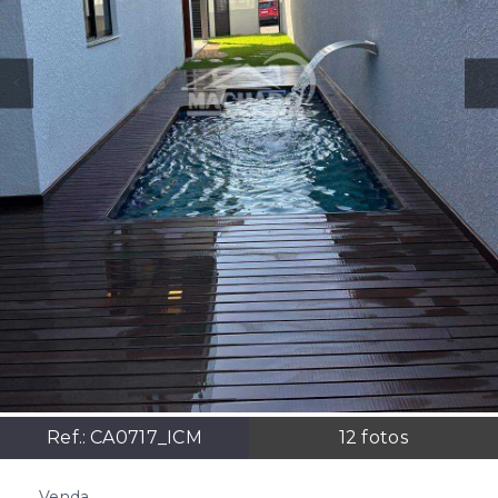
Ref.:
CA0717_ICM
12
fotos
Venda