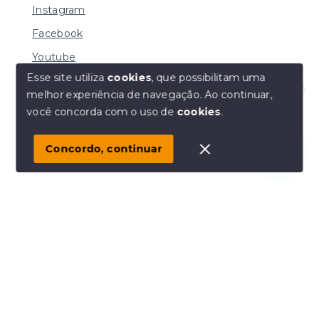
Instagram
Facebook
Youtube
Esse site utiliza
cookies
, que possibilitam uma
melhor experiência de navegação.
Ao continuar,
Olá! Estamos disponíveis para te ajudar.
você concorda com o uso de
cookies
.
© Copyright 2026 - MACHADO CORRETORA DE
IMÓVEIS LTDA - Todos os direitos reservados
Concordo, continuar
SITE PARA IMOBILIARIA
Início
Histórico
Favoritos