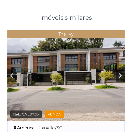
Imóveis similares
The Ivy
Ref.:
CA_0738
VENDA
América - Joinville/SC