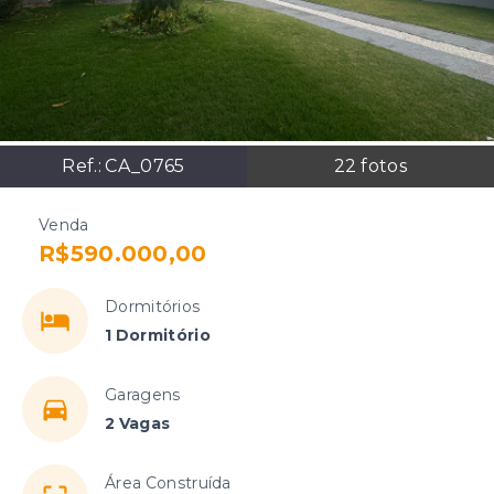
Ref.:
CA_0765
22
fotos
Venda
R$590.000,00
Dormitórios
1 Dormitório
Garagens
2 Vagas
Área Construída