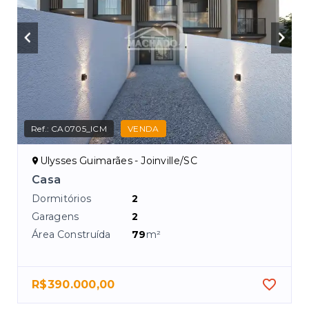
Ref.:
CA0705_ICM
VENDA
Ulysses Guimarães - Joinville/SC
Casa
Dormitórios
2
Garagens
2
Área Construída
79
m²
R$390.000,00