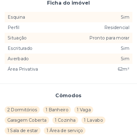
Ficha do imóvel
Esquina
Sim
Perfil
Residencial
Situação
Pronto para morar
Escriturado
Sim
Averbado
Sim
Área Privativa
62m²
Cômodos
2 Dormitórios
1 Banheiro
1 Vaga
Garagem Coberta
1 Cozinha
1 Lavabo
1 Sala de estar
1 Área de serviço