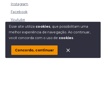
Instagram
Facebook
Youtube
Esse site utiliza
cookies
, que possibilitam uma
melhor experiência de navegação.
Ao continuar,
Olá! Estamos disponíveis para te ajudar.
você concorda com o uso de
cookies
.
© Copyright 2026 - MACHADO CORRETORA DE
IMÓVEIS LTDA - Todos os direitos reservados
Concordo, continuar
SITE PARA IMOBILIARIA
Início
Histórico
Favoritos