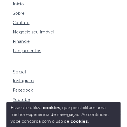
Início
Sobre
Contato
Negocie seu Imóvel
Financie
Lançamentos
Social
Instagram
Facebook
Youtube
Esse site utiliza
cookies
, que possibilitam uma
melhor experiência de navegação.
Ao continuar,
Olá! Estamos disponíveis para te ajudar.
você concorda com o uso de
cookies
.
© Copyright 2026 - MACHADO CORRETORA DE