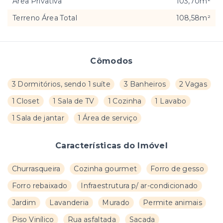
Área Privativa
103,70m²
Terreno Área Total
108,58m²
Cômodos
3 Dormitórios, sendo 1 suíte
3 Banheiros
2 Vagas
1 Closet
1 Sala de TV
1 Cozinha
1 Lavabo
1 Sala de jantar
1 Área de serviço
Características do Imóvel
Churrasqueira
Cozinha gourmet
Forro de gesso
Forro rebaixado
Infraestrutura p/ ar-condicionado
Jardim
Lavanderia
Murado
Permite animais
Piso Vinílico
Rua asfaltada
Sacada