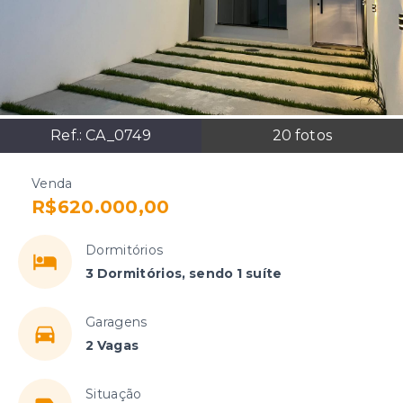
Ref.:
CA_0749
20
fotos
Venda
R$620.000,00
Dormitórios
3 Dormitórios, sendo 1 suíte
Garagens
2 Vagas
Situação