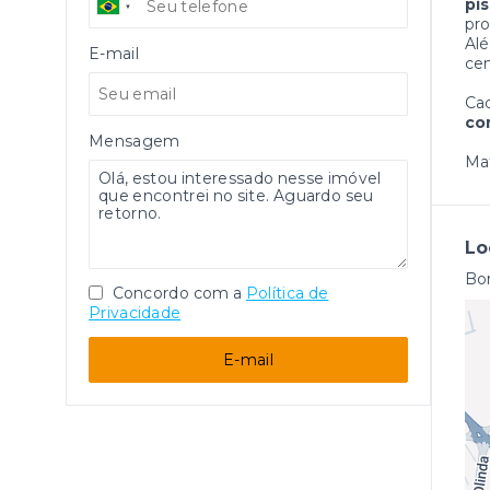
pi
pro
Alé
E-mail
cen
Cad
co
Mensagem
Mat
Lo
Bom
Concordo com a
Política de
Privacidade
E-mail