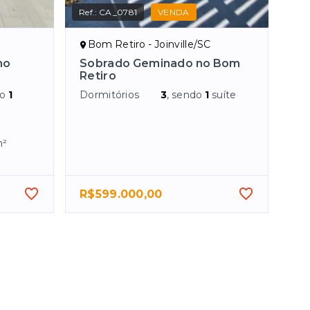
Ref.:
CA_0781
VENDA
Bom Retiro - Joinville/SC
no
Sobrado Geminado no Bom
Retiro
do
1
Dormitórios
3
, sendo
1
suíte
²
R$599.000,00