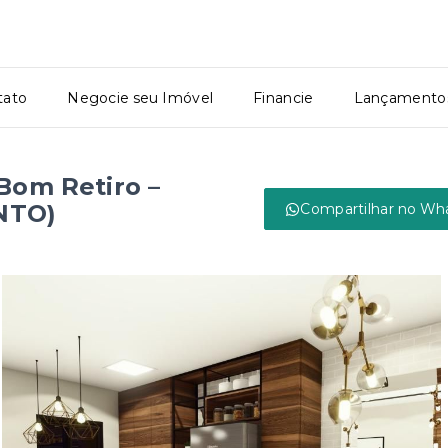
tato
Negocie seu Imóvel
Financie
Lançamento
Bom Retiro –
NTO)
Compartilhar no Wh