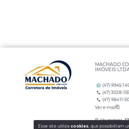
MACHADO CO
IMÓVEIS LTD
(47) 9945-14
(47) 3028-15
(47) 98411-5
Ver e-mail
R. Urussanga, 37
SC, 89202-400
Esse site utiliza
cookies
, que possibilitam