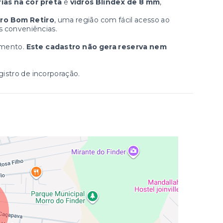
ias na cor preta
e
vidros Blindex de 8 mm
,
rro Bom Retiro
, uma região com fácil acesso ao
as conveniências.
imento.
Este cadastro não gera reserva nem
stro de incorporação.