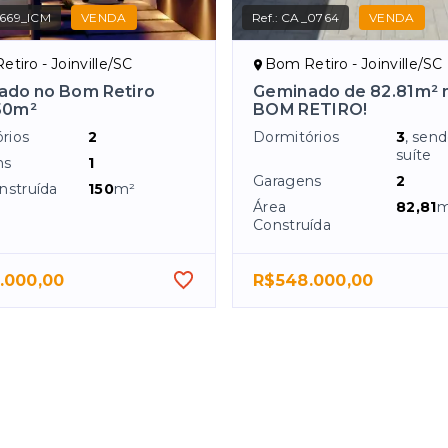
669_ICM
VENDA
Ref.:
CA_0764
VENDA
tiro - Joinville/SC
Bom Retiro - Joinville/SC
ado no Bom Retiro
Geminado de 82.81m² 
50m²
BOM RETIRO!
rios
2
Dormitórios
3
, sen
suíte
ns
1
Garagens
2
nstruída
150
m²
Área
82,81
m
Construída
.000,00
R$548.000,00