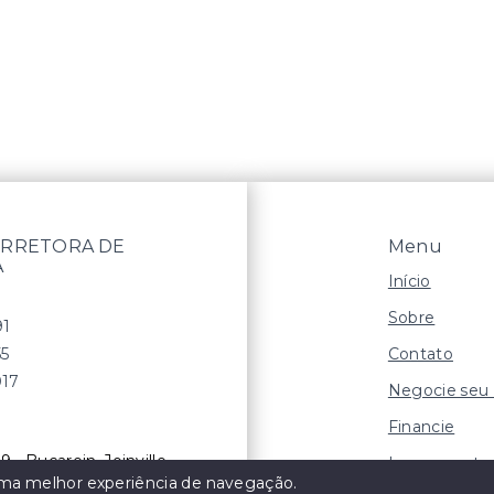
RRETORA DE
Menu
A
Início
Sobre
91
Contato
55
017
Negocie seu
Financie
9 - Bucarein, Joinville
Lançamento
 uma melhor experiência de navegação.