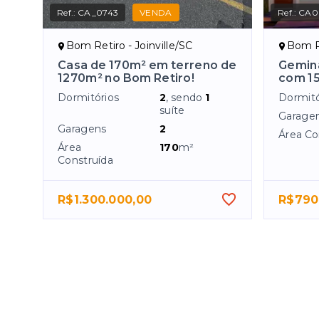
Ref.:
CA_0743
VENDA
Ref.:
CA0
Bom Retiro - Joinville/SC
Bom Re
Casa de 170m² em terreno de
Gemin
1270m² no Bom Retiro!
com 1
Dormitórios
2
, sendo
1
Dormitó
suíte
Garage
Garagens
2
Área Co
Área
170
m²
Construída
R$1.300.000,00
R$790