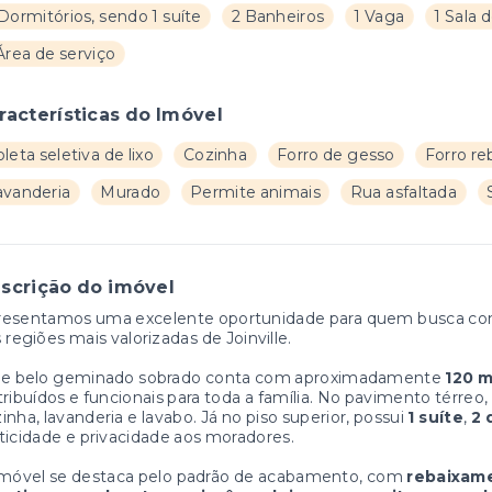
Dormitórios, sendo 1 suíte
2 Banheiros
1 Vaga
1 Sala 
Área de serviço
racterísticas do Imóvel
leta seletiva de lixo
Cozinha
Forro de gesso
Forro re
avanderia
Murado
Permite animais
Rua asfaltada
scrição do imóvel
resentamos uma excelente oportunidade para quem busca con
 regiões mais valorizadas de Joinville.
te belo geminado sobrado conta com aproximadamente
120 m
tribuídos e funcionais para toda a família. No pavimento térreo,
inha, lavanderia e lavabo. Já no piso superior, possui
1 suíte
,
2 
ticidade e privacidade aos moradores.
imóvel se destaca pelo padrão de acabamento, com
rebaixam