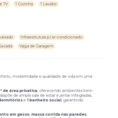
de TV
1 Cozinha
1 Lavabo
baixado
Infraestrutura p/ ar-condicionado
Sacada
Vaga de Garagem
forto, modernidade e qualidade de vida em uma
² de área privativa
, oferecendo ambientes bem
 dispõe de ampla sala de estar e jantar integradas,
dormitórios
e
1 banheiro social
, garantindo
ento em gesso
,
massa corrida nas paredes
,