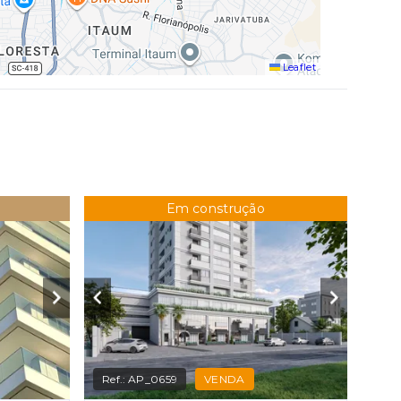
Leaflet
Em construção
Ref.:
AP_0659
VENDA