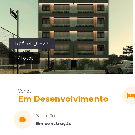
Ref.:
AP_0623
17
fotos
Venda
Em Desenvolvimento
Situação
Em construção