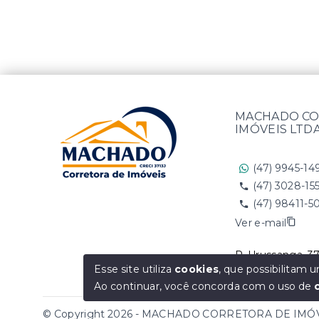
MACHADO CO
IMÓVEIS LTD
(47) 9945-14
(47) 3028-15
(47) 98411-5
Ver e-mail
R. Urussanga, 37
SC, 89202-400
Esse site utiliza
cookies
, que possibilitam
Ao continuar, você concorda com o uso de
© Copyright 2026 - MACHADO CORRETORA DE IMÓVEI