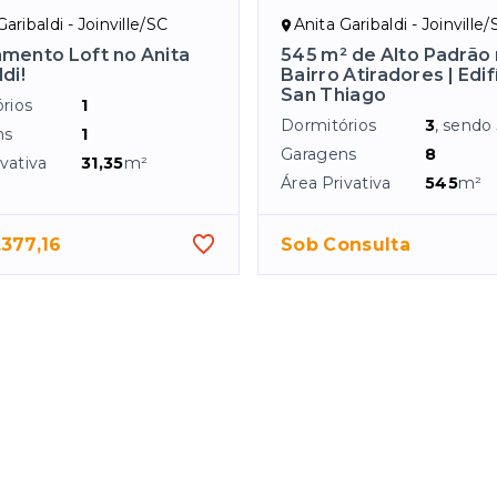
Garibaldi - Joinville/SC
Anita Garibaldi - Joinville
mento Loft no Anita
545 m² de Alto Padrão
di!
Bairro Atiradores | Edif
San Thiago
rios
1
Dormitórios
3
, sendo
ns
1
Garagens
8
vativa
31,35
m²
Área Privativa
545
m²
377,16
Sob Consulta