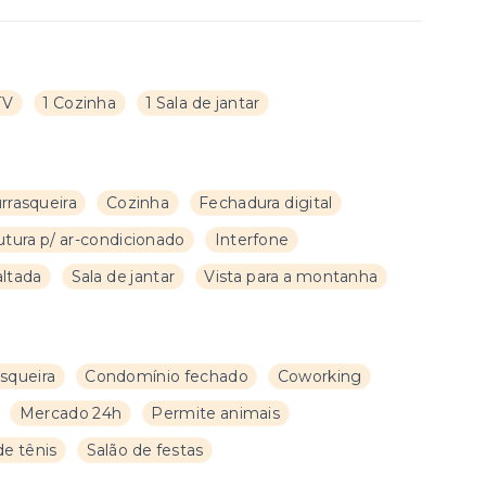
TV
1 Cozinha
1 Sala de jantar
rrasqueira
Cozinha
Fechadura digital
utura p/ ar-condicionado
Interfone
altada
Sala de jantar
Vista para a montanha
squeira
Condomínio fechado
Coworking
Mercado 24h
Permite animais
e tênis
Salão de festas