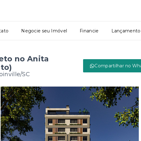
tato
Negocie seu Imóvel
Financie
Lançamento
to no Anita
to)
Compartilhar no Wh
oinville/SC