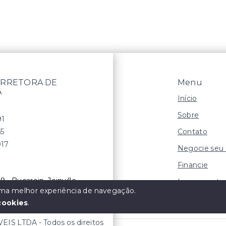
RRETORA DE
Menu
A
Início
Sobre
91
Contato
55
017
Negocie seu
Financie
9 - Bucarein, Joinville
Lançamento
 uma melhor experiência de navegação.
cookies
.
S LTDA - Todos os direitos