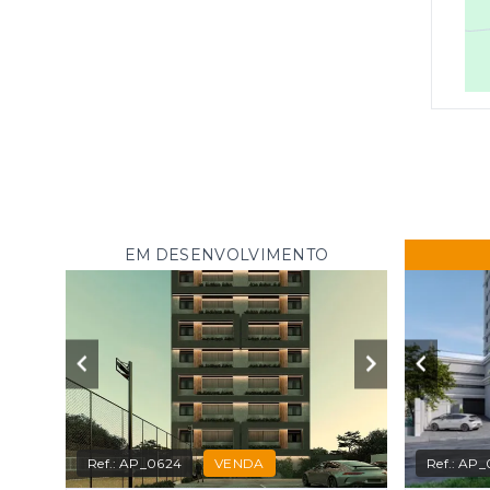
EM DESENVOLVIMENTO
Ref.:
AP_0624
VENDA
Ref.:
AP_