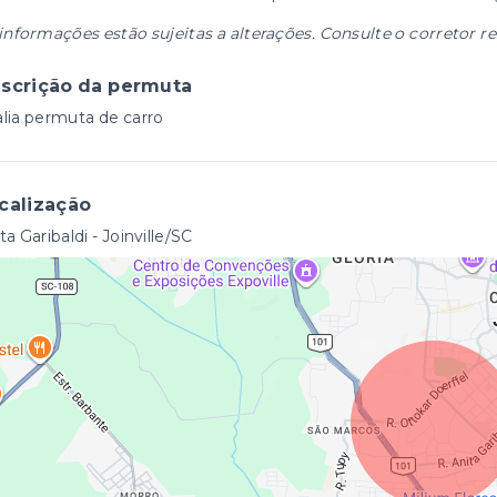
informações estão sujeitas a alterações. Consulte o corretor r
scrição da permuta
lia permuta de carro
calização
ta Garibaldi - Joinville/SC