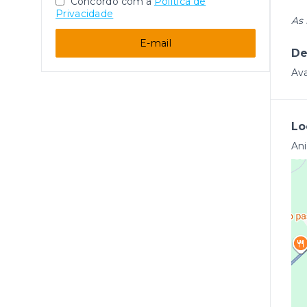
Concordo com a
Política de
Privacidade
As 
E-mail
De
Ava
Lo
Ani