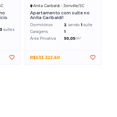
/SC
Anita Garibaldi - Joinville/SC
 no
Apartamento com suite no
ício
Anita Garibaldi!
Dormitórios
2
, sendo
1
suíte
3
suítes
Garagens
1
Área Privativa
50,05
m²
R$533.322,60