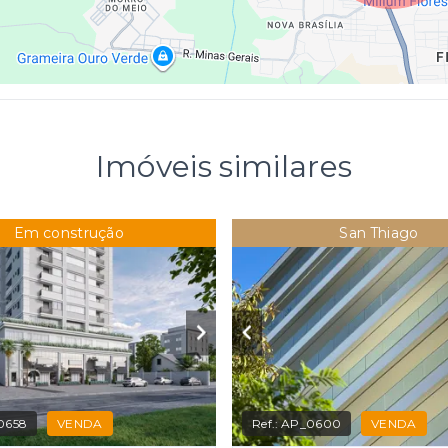
Imóveis similares
Em construção
San Thiago
0658
VENDA
Ref.:
AP_0600
VENDA