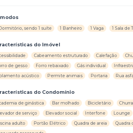
ômodos
Dormitório, sendo 1 suíte
1 Banheiro
1 Vaga
1 Sala de 
racterísticas do Imóvel
essibilidade
Cabeamento estruturado
Calefação
Chu
orro de gesso
Forro rebaixado
Gás individual
Infraestr
solamento acústico
Permite animais
Portaria
Rua asf
racterísticas do Condomínio
cademia de ginástica
Bar molhado
Bicicletário
Churra
levador de serviço
Elevador social
Interfone
Lounge
scina adulto
Portão Elétrico
Quadra de areia
Quadra d