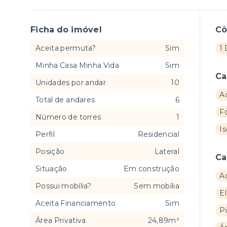
Ficha do imóvel
C
Aceita permuta?
Sim
1 
Minha Casa Minha Vida
Sim
Ca
Unidades por andar
10
Ac
Total de andares
6
F
Número de torres
1
I
Perfil
Residencial
Posição
Lateral
Ca
Situação
Em construção
A
Possui mobília?
Sem mobília
E
Aceita Financiamento
Sim
Pi
Área Privativa
24,89m²