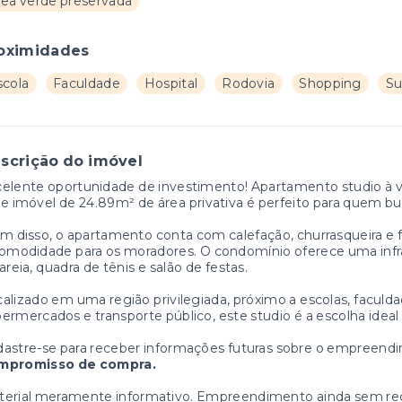
rea verde preservada
oximidades
scola
Faculdade
Hospital
Rodovia
Shopping
Su
scrição do imóvel
elente oportunidade de investimento! Apartamento studio à ven
e imóvel de 24.89m² de área privativa é perfeito para quem b
m disso, o apartamento conta com calefação, churrasqueira e 
omodidade para os moradores. O condomínio oferece uma infra
areia, quadra de tênis e salão de festas.
alizado em uma região privilegiada, próximo a escolas, faculdad
ermercados e transporte público, este studio é a escolha ideal 
astre-se para receber informações futuras sobre o empreend
mpromisso de compra.
erial meramente informativo. Empreendimento ainda sem regi