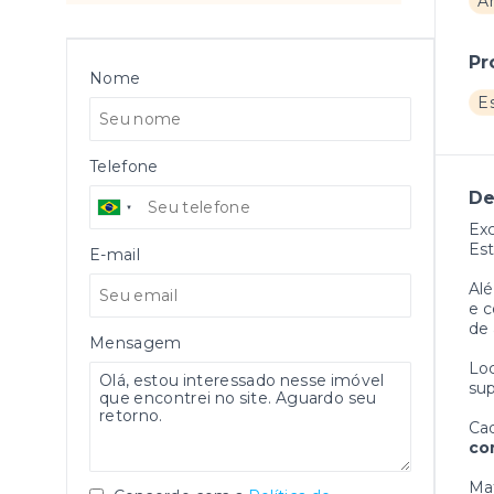
Á
Pr
Nome
E
Telefone
De
Exc
Est
E-mail
Alé
e c
de 
Mensagem
Loc
sup
Cad
co
Mat