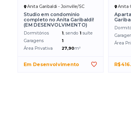
Anita Garibaldi - Joinville/SC
Anita 
Studio em condomínio
Aparta
completo no Anita Garibaldi!
Garibal
(EM DESENVOLVIMENTO)
Dormitó
Dormitórios
1
, sendo
1
suíte
Garage
Garagens
1
Área Pri
Área Privativa
27,90
m²
Em Desenvolvimento
R$416.